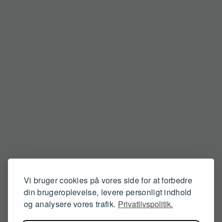
Vi bruger cookies på vores side for at forbedre
din brugeroplevelse, levere personligt indhold
og analysere vores trafik.
Privatlivspolitik.
404