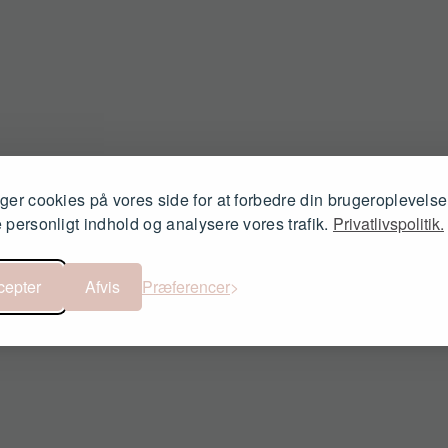
404
ger cookies på vores side for at forbedre din brugeroplevelse
 personligt indhold og analysere vores trafik.
Privatlivspolitik.
Siden blev ikke fundet.
cepter
Afvis
Præferencer
Gå til forsiden