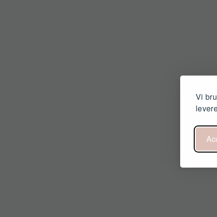
Vi bru
levere
Ac