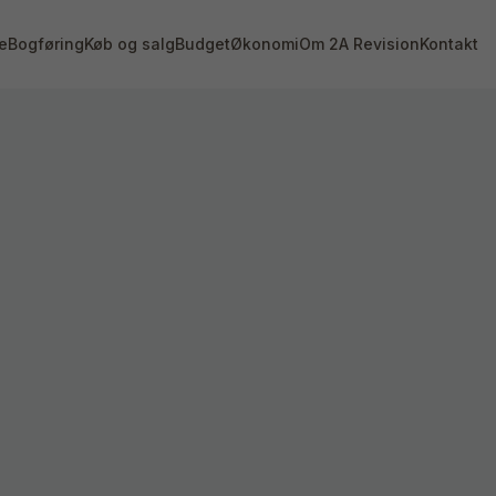
e
Bogføring
Køb og salg
Budget
Økonomi
Om 2A Revision
Kontakt